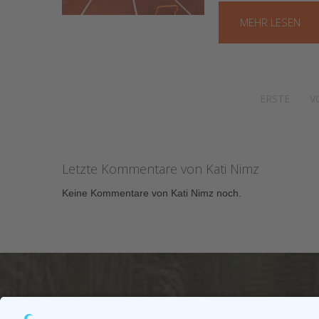
MEHR LESEN
ERSTE
V
Letzte Kommentare von Kati Nimz
Keine Kommentare von Kati Nimz noch.