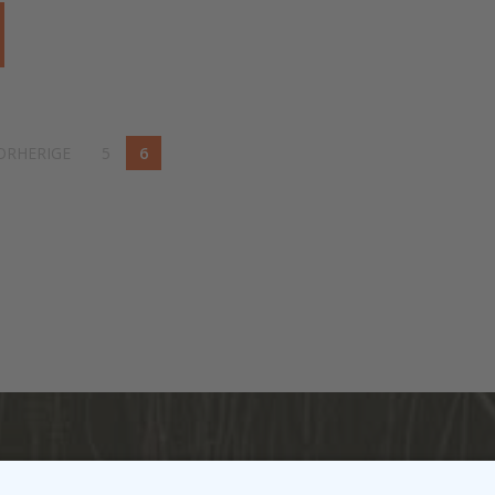
ORHERIGE
5
6